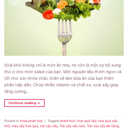
Xoài khô không chỉ là món ăn nhẹ, nó còn là một sự bổ sung
thú vị cho món salad của bạn. Một nguyên liệu thơm ngon và
tốt cho sức khỏe chắc chắn sẽ làm bữa ăn của bạn thêm
phần hấp dẫn. Chứa nhiều vitamin và chất xơ, xoài sấy giúp
tăng cường…
Continue reading
→
Posted in
chưa phân loại
|
Tagged
dried fruit
,
Hoa quả sấy
,
hoa quả sấy
khô
,
máy sấy hoa quả
,
trái cây sấy
,
Trái cây sấy calo
,
Trái cây sấy đà nẵng
,