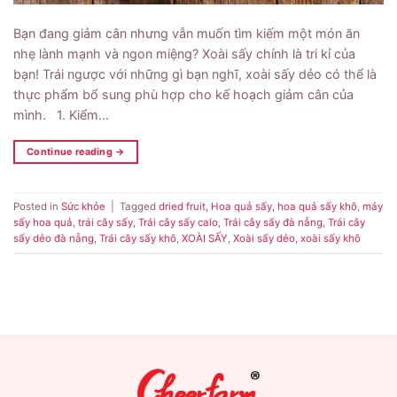
Bạn đang giảm cân nhưng vẫn muốn tìm kiếm một món ăn
nhẹ lành mạnh và ngon miệng? Xoài sấy chính là tri kỉ của
bạn! Trái ngược với những gì bạn nghĩ, xoài sấy dẻo có thể là
thực phẩm bổ sung phù hợp cho kế hoạch giảm cân của
mình. 1. Kiểm…
Continue reading
→
Posted in
Sức khỏe
|
Tagged
dried fruit
,
Hoa quả sấy
,
hoa quả sấy khô
,
máy
sấy hoa quả
,
trái cây sấy
,
Trái cây sấy calo
,
Trái cây sấy đà nẵng
,
Trái cây
sấy dẻo đà nẵng
,
Trái cây sấy khô
,
XOÀI SẤY
,
Xoài sấy dẻo
,
xoài sấy khô