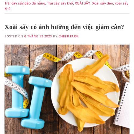
Trái cây sấy dẻo đà nẵng
,
Trái cây sấy khô
,
XOÀI SẤY
,
Xoài sấy dẻo
,
xoài sấy
khô
Xoài sấy có ảnh hưởng đến việc giảm cân?
POSTED ON
6 THÁNG 12 2023
BY
CHEER FARM